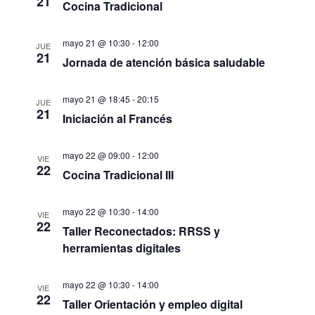
de
21
Cocina Tradicional
Eve
mayo 21 @ 10:30
-
12:00
JUE
21
Jornada de atención básica saludable
mayo 21 @ 18:45
-
20:15
JUE
21
Iniciación al Francés
mayo 22 @ 09:00
-
12:00
VIE
22
Cocina Tradicional III
mayo 22 @ 10:30
-
14:00
VIE
22
Taller Reconectados: RRSS y
herramientas digitales
mayo 22 @ 10:30
-
14:00
VIE
22
Taller Orientación y empleo digital