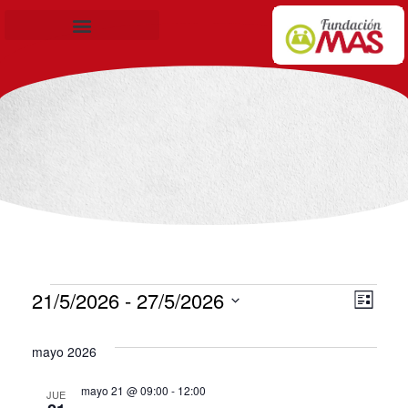
Becas de Formación
21/5/2026
 - 
27/5/2026
Nav
Nav
Lista
Selecciona
de
de
mayo 2026
la
vis
vis
fecha.
mayo 21 @ 09:00
-
12:00
JUE