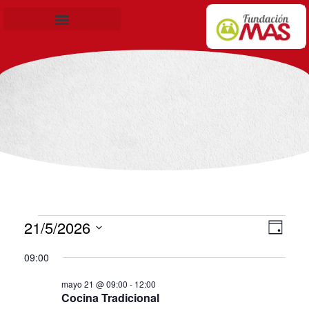
Becas de Formación
21/5/2026
Nav
Nav
Día
Selecciona
de
de
09:00
la
vis
mayo 21 @ 09:00
-
12:00
vis
fecha.
Cocina Tradicional