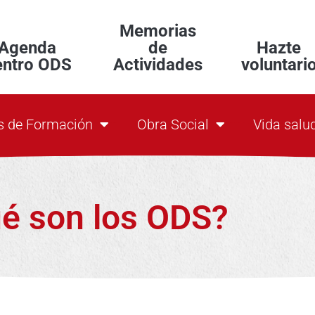
Memorias
Agenda
de
Hazte
entro ODS
Actividades
voluntari
s de Formación
Obra Social
Vida salu
é son los ODS?