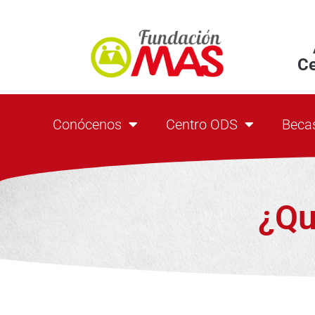
C
Conócenos
Centro ODS
Beca
¿Qu