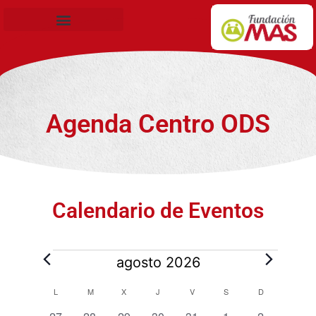
Becas de Formación
Agenda Centro ODS
Calendario de Eventos
agosto 2026
Calendario
L
M
X
J
V
S
D
0
0
0
0
0
0
0