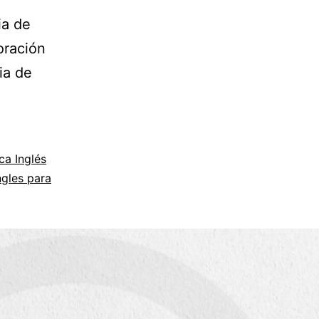
ia de
oración
ia de
ca Inglés
ngles para