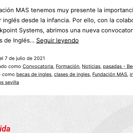
ación MAS tenemos muy presente la importanc
 inglés desde la infancia. Por ello, con la colab
kpoint Systems, abrimos una nueva convocator
as de Inglés…
Seguir leyendo
el
7 de julio de 2021
zado como
Convocatoria
,
Formación
,
Noticias
,
pasadas - Be
do como
becas de ingles
,
clases de ingles
,
Fundación MAS
,
i
es sevilla
ida