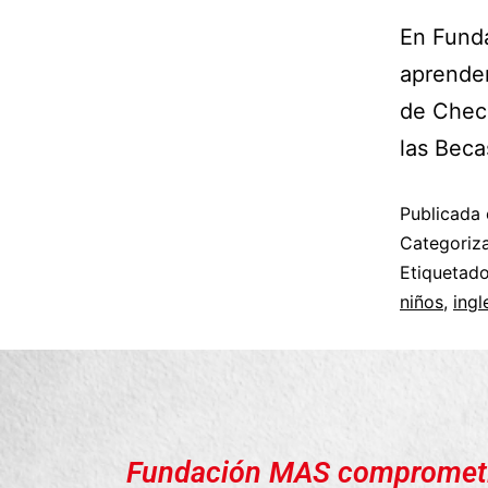
En Fund
aprender
de Chec
las Bec
Publicada 
Categori
Etiqueta
niños
,
ingl
Fundación MAS compromet