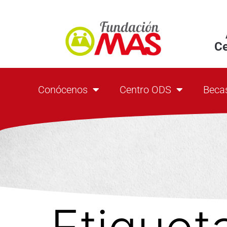
C
Conócenos
Centro ODS
Beca