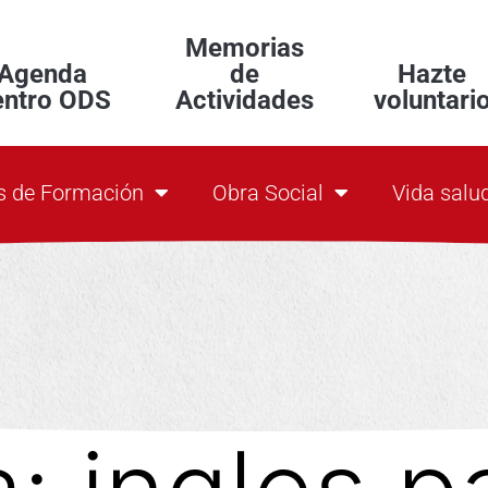
Memorias
Agenda
de
Hazte
entro ODS
Actividades
voluntari
s de Formación
Obra Social
Vida salu