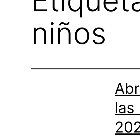
Etiquet
niños
Abr
las
202