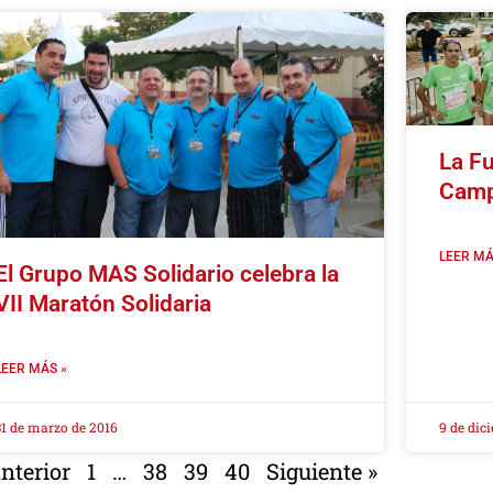
La F
Camp
LEER MÁ
El Grupo MAS Solidario celebra la
VII Maratón Solidaria
LEER MÁS »
31 de marzo de 2016
9 de dic
nterior
1
…
38
39
40
Siguiente »