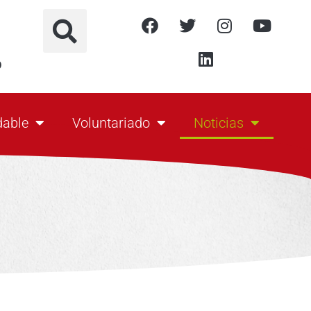
o
dable
Voluntariado
Noticias