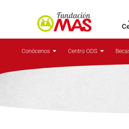
C
Conócenos
Centro ODS
Beca