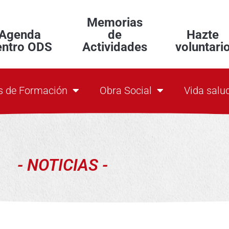
Memorias
Agenda
de
Hazte
entro ODS
Actividades
voluntari
s de Formación
Obra Social
Vida salu
- NOTICIAS -