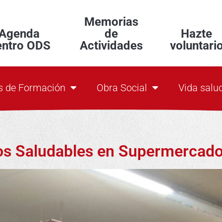
Memorias
Agenda
de
Hazte
entro ODS
Actividades
voluntari
s de Formación
Obra Social
Vida salu
os Saludables en Supermercad