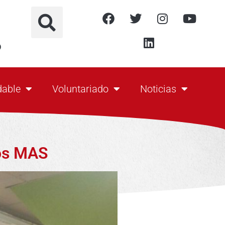
o
dable
Voluntariado
Noticias
os MAS