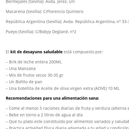
Bermejales (Sevilla): Avda. Jerez, s/n
Macarena (Sevilla): C/Florencio Quintero
República Argentina (Sevilla): Avda. República Argentina, nº 33-
Pueyo (Sevilla): C/Bobyy Deglané, nº2
El
kit de desayuno saludable
está compuesto por:
– Brik de leche entera 200ML
– Una Manzana
– Mix de frutos secos 30-35 gr
– Un Bollito de pan
– Una botellita de Aceite de oliva virgen extra (AOVE) 10 ML
Recomendaciones para una alimentación sana:
– Come al menos 5 raciones diarias de fruta y verdura (alterna 
– Bebe en torno a 2 litros de agua al día
– Que tu plato este constituido por alimentos variados y saluda
– Practica actividad física diaria adaptada a tu edad y condición 