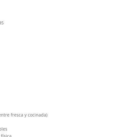
35
entre fresca y cocinada)
bles
física