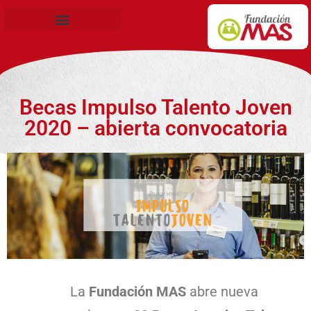
Becas de Formación
Becas Impulso Talento Joven
2020 – abierta convocatoria
La
Fundación MAS
abre nueva