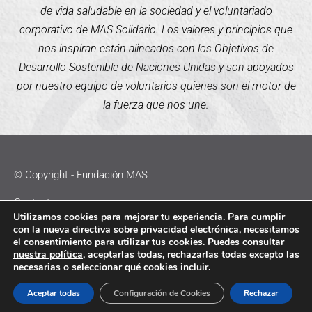
de vida saludable en la sociedad y el voluntariado
corporativo de MAS Solidario. Los valores y principios que
nos inspiran están alineados con los Objetivos de
Desarrollo Sostenible de Naciones Unidas y son apoyados
por nuestro equipo de voluntarios quienes son el motor de
la fuerza que nos une.
© Copyright - Fundación MAS
Contacto
Utilizamos cookies para mejorar tu experiencia. Para cumplir
con la nueva directiva sobre privacidad electrónica, necesitamos
Política de Cookies
el consentimiento para utilizar tus cookies. Puedes consultar
nuestra política
, aceptarlas todas, rechazarlas todas excepto las
Política de Privacidad
necesarias o seleccionar qué cookies incluir.
Aviso Legal
Aceptar todas
Configuración de Cookies
Rechazar