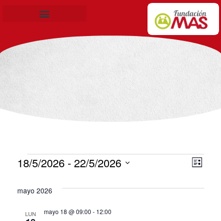
Becas de Formación
18/5/2026
 - 
22/5/2026
Nav
Nav
Lista
Selecciona
de
de
mayo 2026
la
vis
vis
fecha.
mayo 18 @ 09:00
-
12:00
LUN