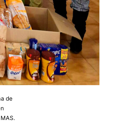
ña de
en
n MAS.