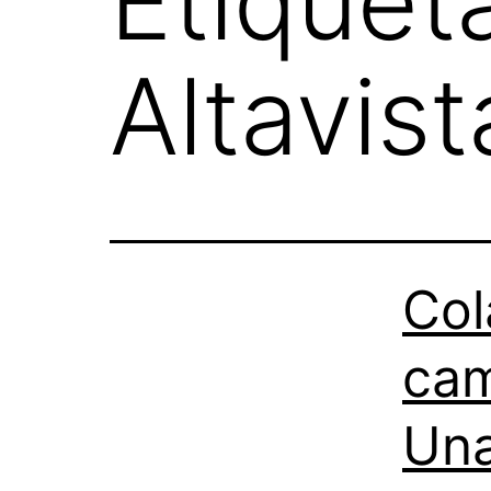
Etiquet
Altavist
Col
cam
Una