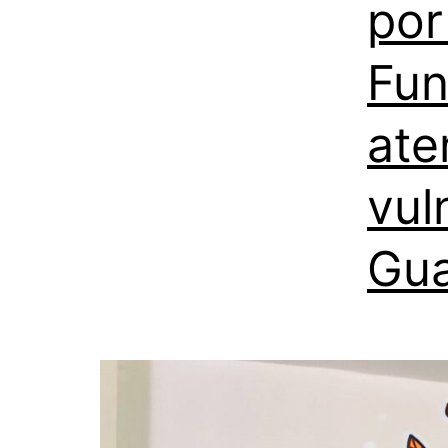
por
Fun
ate
vul
Gua