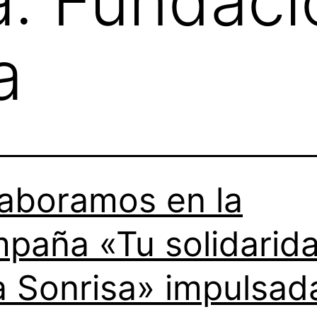
a:
Fundaci
a
aboramos en la
paña «Tu solidarid
 Sonrisa» impulsad