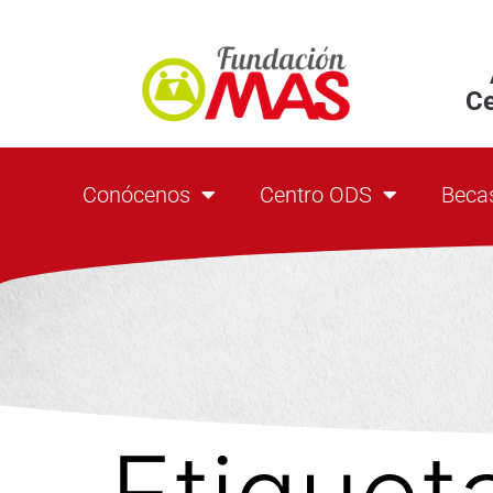
C
Conócenos
Centro ODS
Beca