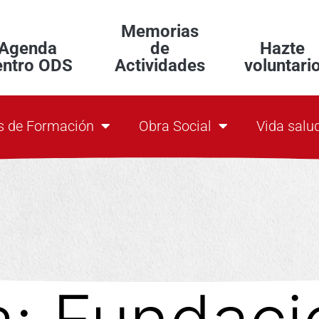
Memorias
Agenda
de
Hazte
entro ODS
Actividades
voluntari
s de Formación
Obra Social
Vida salu