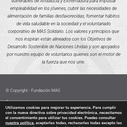
vulnerables de Andalucía y Extremadura para impulsar
empleabilidad en los jóvenes, cubrir las necesidades de
alimentación de familias desfavorecidas, fomentar hábitos
de vida saludable en la sociedad y el voluntariado
corporativo de MAS Solidario. Los valores y principios que
nos inspiran están alineados con los Objetivos de
Desarrollo Sostenible de Naciones Unidas y son apoyados
por nuestro equipo de voluntarios quienes son el motor de
la fuerza que nos une.
© Copyright - Fundación MAS
Contacto
Utilizamos cookies para mejorar tu experiencia. Para cumplir
con la nueva directiva sobre privacidad electrónica, necesitamos
Política de Cookies
el consentimiento para utilizar tus cookies. Puedes consultar
nuestra política
, aceptarlas todas, rechazarlas todas excepto las
Política de Privacidad