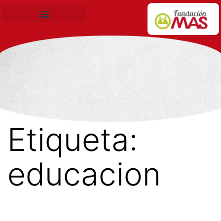
Becas de Formación
Etiqueta:
educacion