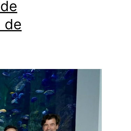
 de
n de