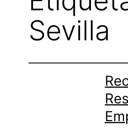
Etiquet
Sevilla
Rec
Res
Emp