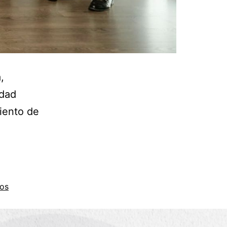
,
idad
iento de
os