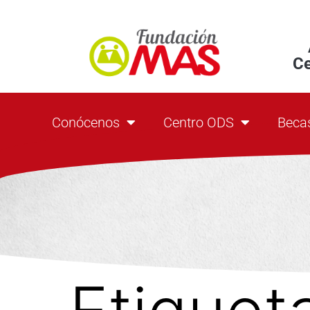
C
Conócenos
Centro ODS
Beca