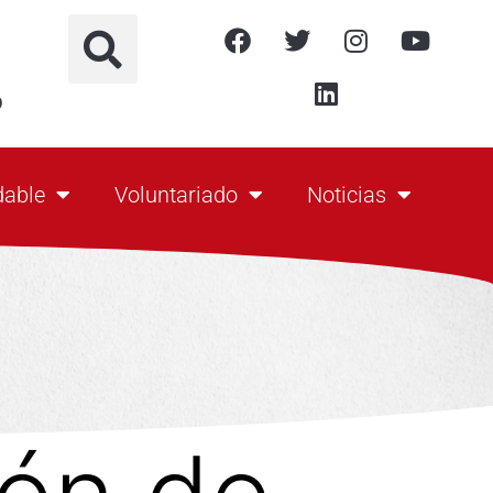
o
dable
Voluntariado
Noticias