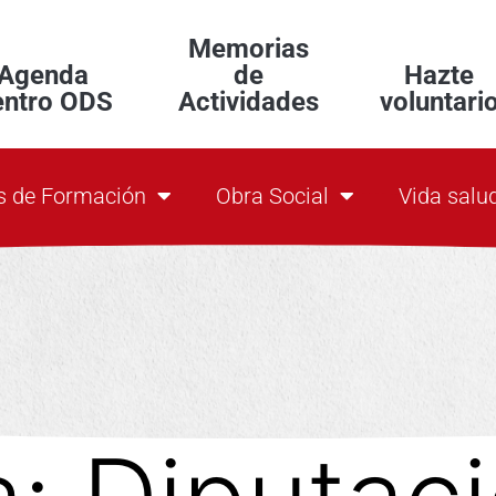
Memorias
Agenda
de
Hazte
entro ODS
Actividades
voluntari
s de Formación
Obra Social
Vida salu