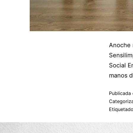
Anoche r
Sensilim
Social E
manos de
Publicada 
Categori
Etiqueta