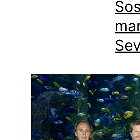
Sos
man
Sev