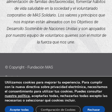
alimentación de familias desfavorecidas, fomentar hábitos
de vida saludable en la sociedad y el voluntariado
corporativo de MAS Solidario. Los valores y principios que
nos inspiran están alineados con los Objetivos de
Desarrollo Sostenible de Naciones Unidas y son apoyados
por nuestro equipo de voluntarios quienes son el motor de
la fuerza que nos une.
© Copyright - Fundación MAS
Contacto
Utilizamos cookies para mejorar tu experiencia. Para cumplir
con la nueva directiva sobre privacidad electrónica, necesitamos
Política de Cookies
el consentimiento para utilizar tus cookies. Puedes consultar
nuestra política
, aceptarlas todas, rechazarlas todas excepto las
Política de Privacidad
necesarias o seleccionar qué cookies incluir.
Aviso Legal
Aceptar todas
Configuración de Cookies
Rechazar