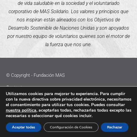
de vida saludable en la sociedad y el voluntariado
corporativo de MAS Solidario. Los valores y principios que
nos inspiran están alineados con los Objetivos de
Desarrollo Sostenible de Naciones Unidas y son apoyados
por nuestro equipo de voluntarios quienes son el motor de
la fuerza que nos une.
© Copyright - Fundación MAS
Contacto
Utilizamos cookies para mejorar tu experiencia. Para cumplir
con la nueva directiva sobre privacidad electrónica, necesitamos
Política de Cookies
el consentimiento para utilizar tus cookies. Puedes consultar
nuestra política
, aceptarlas todas, rechazarlas todas excepto las
Política de Privacidad
necesarias o seleccionar qué cookies incluir.
Aviso Legal
Aceptar todas
Configuración de Cookies
Rechazar