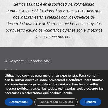
de vida saludable en la sociedad y el voluntariado
corporativo de MAS Solidario. Los valores y principios que
nos inspiran están alineados con los Objetivos de
Desarrollo Sostenible de Naciones Unidas y son apoyados
por nuestro equipo de voluntarios quienes son el motor de
la fuerza que nos une.
© Copyright - Fundación MAS
Contacto
Utilizamos cookies para mejorar tu experiencia. Para cumplir
con la nueva directiva sobre privacidad electrónica, necesitamos
Política de Cookies
el consentimiento para utilizar tus cookies. Puedes consultar
nuestra política
, aceptarlas todas, rechazarlas todas excepto las
Política de Privacidad
necesarias o seleccionar qué cookies incluir.
Aviso Legal
Aceptar todas
Configuración de Cookies
Rechazar