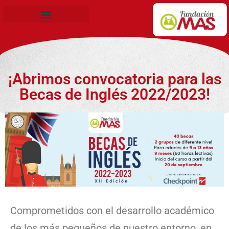
Becas de Formación
¡Abrimos convocatoria para las
Becas de Inglés 2022/2023!
Comprometidos con el desarrollo académico
de los más pequeños de nuestro entorno, en