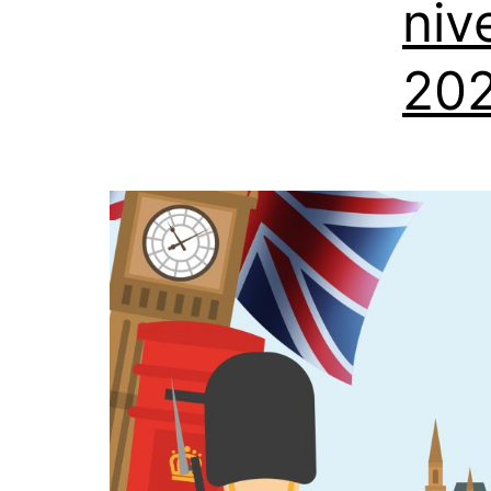
niv
202