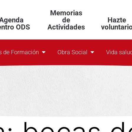
Memorias
Agenda
de
Hazte
entro ODS
Actividades
voluntari
s de Formación
Obra Social
Vida salu