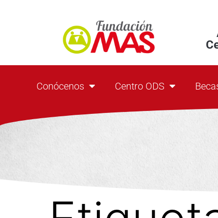
C
Conócenos
Centro ODS
Beca