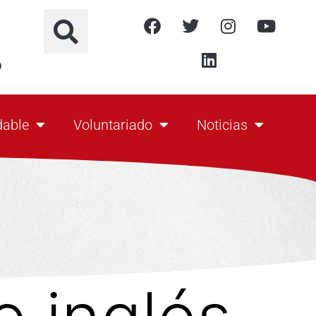
o
dable
Voluntariado
Noticias