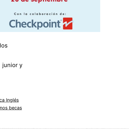
los
 junior y
ca Inglés
mnos becas