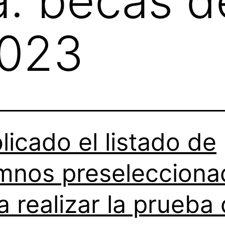
a:
becas d
023
licado el listado de
mnos preselecciona
a realizar la prueba