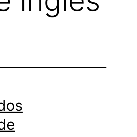
e inglés
dos
 de