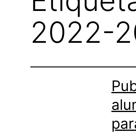
Etiquet
2022-2
Pub
alu
par