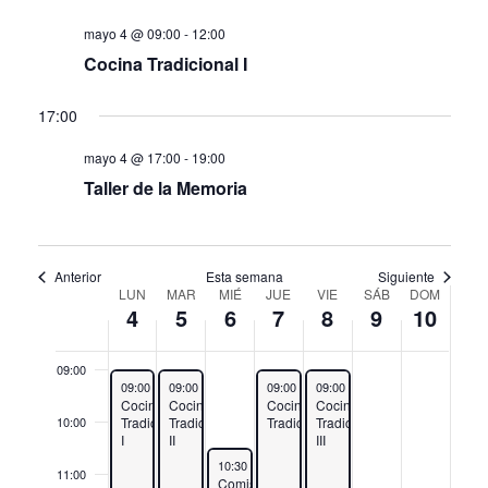
de
4,
5,
6,
7,
8,
9,
10,
02:00
this
this
mayo 4 @ 09:00
-
12:00
Eve
2026
2026
2026
2026
2026
2026
2026
03:00
Cocina Tradicional I
day.
day.
04:00
17:00
mayo 4 @ 17:00
-
19:00
05:00
Taller de la Memoria
06:00
07:00
Anterior
Esta semana
Siguiente
LUN
MAR
MIÉ
JUE
VIE
SÁB
DOM
Semana
4
5
6
7
8
9
10
08:00
de
09:00
May 4, 2026
May 5, 2026
May 7, 2026
May 8, 2026
09:00
-
12:00
09:00
-
12:00
09:00
-
12:00
09:00
-
12:00
Eventos
Cocina
Cocina
Cocina
Cocina
Tradicional
Tradicional
Tradicional
Tradicional
10:00
I
II
III
May 6, 2026
10:30
-
12:30
11:00
Comisión