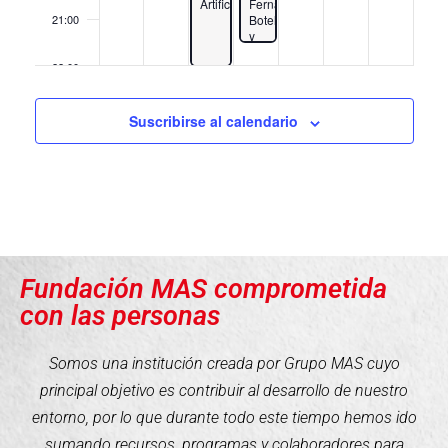
Artificial
Fernando
Botella
21:00
y
acto
benéfico
22:00
Fundación
Aladina
23:00
Suscribirse al calendario
00:00
Fundación MAS comprometida
con las personas
Somos una institución creada por Grupo MAS cuyo
principal objetivo es contribuir al desarrollo de nuestro
entorno, por lo que durante todo este tiempo hemos ido
sumando recursos, programas y colaboradores para