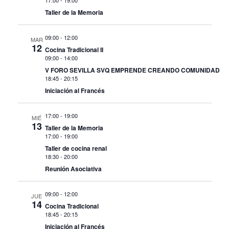
de
17:00
-
19:00
Taller de la Memoria
Eve
09:00
-
12:00
MAR
12
Cocina Tradicional II
09:00
-
14:00
V FORO SEVILLA SVQ EMPRENDE CREANDO COMUNIDAD
18:45
-
20:15
Iniciación al Francés
17:00
-
19:00
MIÉ
13
Taller de la Memoria
17:00
-
19:00
Taller de cocina renal
18:30
-
20:00
Reunión Asociativa
09:00
-
12:00
JUE
14
Cocina Tradicional
18:45
-
20:15
Iniciación al Francés