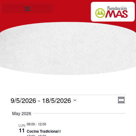
Becas de Formación
9/5/2026
 - 
18/5/2026
Nav
Nav
Resu
Seleccionar
de
de
May 2026
fecha.
vis
09:00
-
12:00
LUN
vis
11
Cocina Tradicional I