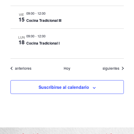
09:00
-
12:00
VIE
15
Cocina Tradicional III
09:00
-
12:00
LUN
18
Cocina Tradicional I
Eventos
Eventos
anteriores
Hoy
siguientes
Suscribirse al calendario