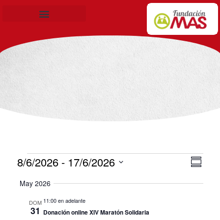
Becas de Formación
8/6/2026
 - 
17/6/2026
Nav
Nav
Resu
Seleccionar
de
de
May 2026
fecha.
vis
11:00 en adelante
DOM
vis
31
Donación online XIV Maratón Solidaria