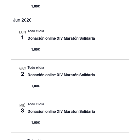
de
1,00€
Eve
Jun 2026
Todo el día
LUN
1
Donación online XIV Maratón Solidaria
1,00€
Todo el día
MAR
2
Donación online XIV Maratón Solidaria
1,00€
Todo el día
MIÉ
3
Donación online XIV Maratón Solidaria
1,00€