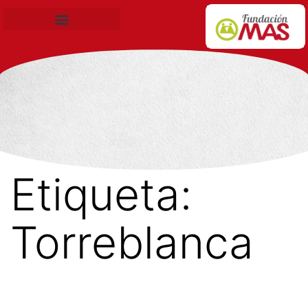
Becas de Formación
Etiqueta:
Torreblanca