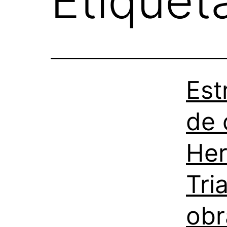
Etiquet
Est
de 
Her
Tri
obr