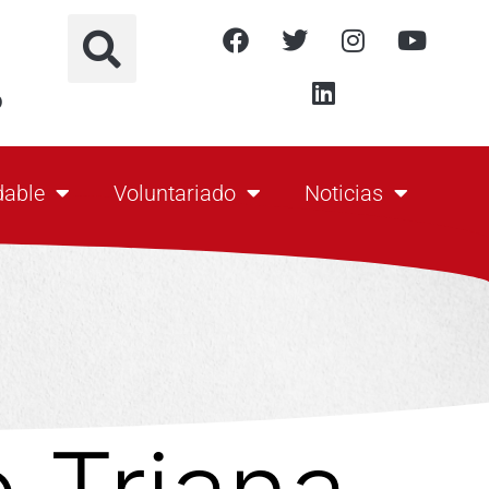
o
dable
Voluntariado
Noticias