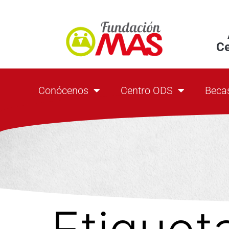
C
Conócenos
Centro ODS
Beca