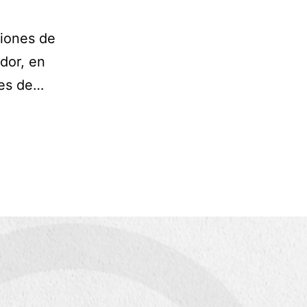
ciones de
dor, en
des de…