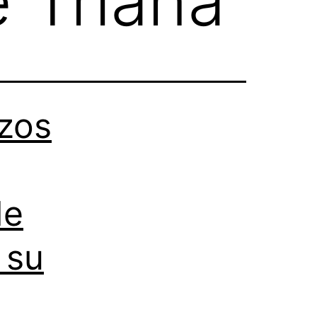
 Triana
zos
de
 su