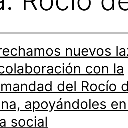
a:
Rocío de
rechamos nuevos la
colaboración con la
mandad del Rocío 
ana, apoyándoles en
a social