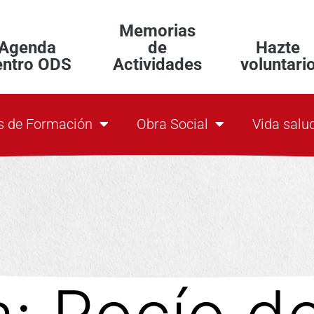
Memorias
Agenda
de
Hazte
entro ODS
Actividades
voluntari
s de Formación
Obra Social
Vida salu