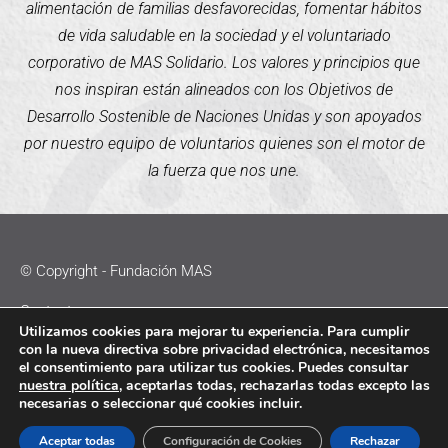
alimentación de familias desfavorecidas, fomentar hábitos
de vida saludable en la sociedad y el voluntariado
corporativo de MAS Solidario. Los valores y principios que
nos inspiran están alineados con los Objetivos de
Desarrollo Sostenible de Naciones Unidas y son apoyados
por nuestro equipo de voluntarios quienes son el motor de
la fuerza que nos une.
© Copyright - Fundación MAS
Contacto
Utilizamos cookies para mejorar tu experiencia. Para cumplir
con la nueva directiva sobre privacidad electrónica, necesitamos
Política de Cookies
el consentimiento para utilizar tus cookies. Puedes consultar
nuestra política
, aceptarlas todas, rechazarlas todas excepto las
Política de Privacidad
necesarias o seleccionar qué cookies incluir.
Aviso Legal
Aceptar todas
Configuración de Cookies
Rechazar