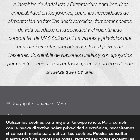
vulnerables de Andalucía y Extremadura para impulsar
empleabilidad en los jóvenes, cubrir las necesidades de
alimentación de familias desfavorecidas, fomentar hábitos
de vida saludable en la sociedad y el voluntariado
corporativo de MAS Solidario. Los valores y principios que
nos inspiran están alineados con los Objetivos de
Desarrollo Sostenible de Naciones Unidas y son apoyados
por nuestro equipo de voluntarios quienes son el motor de
la fuerza que nos une.
© Copyright - Fundación MAS
Contacto
Utilizamos cookies para mejorar tu experiencia. Para cumplir
con la nueva directiva sobre privacidad electrónica, necesitamos
Política de Cookies
el consentimiento para utilizar tus cookies. Puedes consultar
nuestra política
, aceptarlas todas, rechazarlas todas excepto las