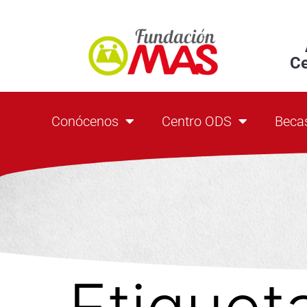
C
Conócenos
Centro ODS
Beca