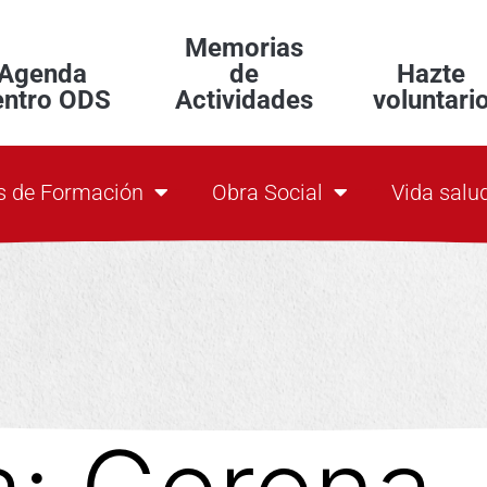
Memorias
Agenda
de
Hazte
entro ODS
Actividades
voluntari
s de Formación
Obra Social
Vida salu