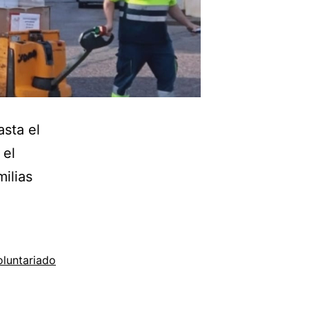
sta el
 el
milias
oluntariado