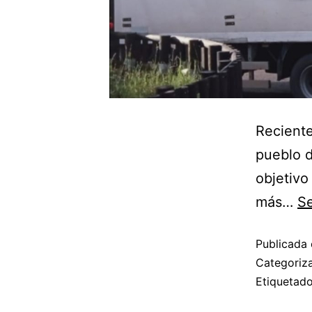
Reciente
pueblo d
objetivo 
más…
Se
Publicada 
Categori
Etiqueta