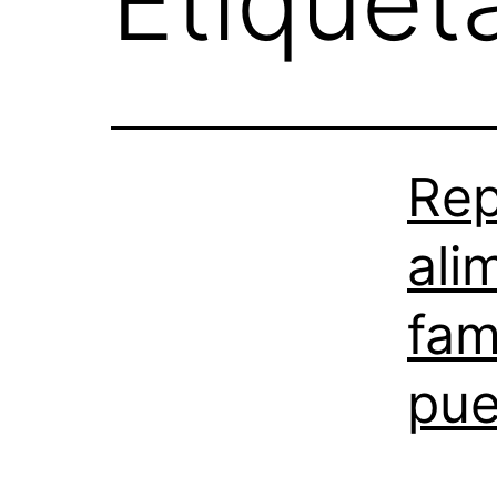
Etiquet
Rep
ali
fam
pue