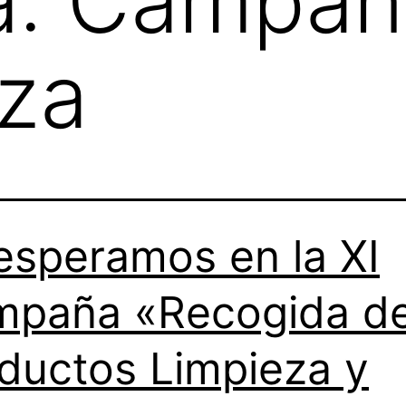
a:
Campañ
eza
esperamos en la XI
paña «Recogida d
ductos Limpieza y