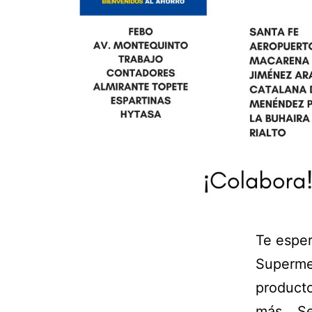
Te espe
Superme
producto
más…
Se