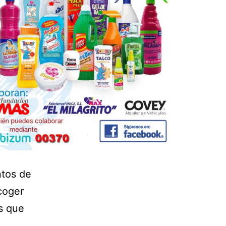
ntos de
coger
s que