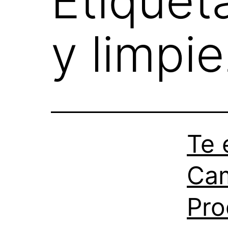
Etiquet
y limpi
Te 
Cam
Pro