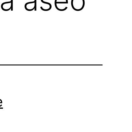
a aseo
e