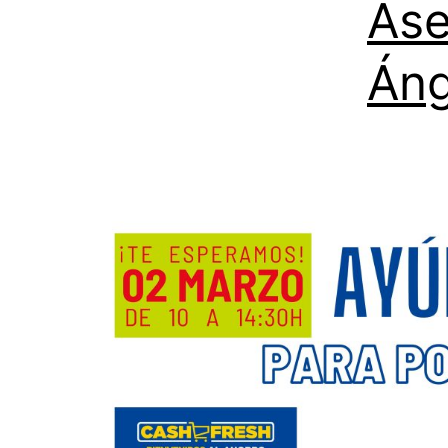
Ase
Áng