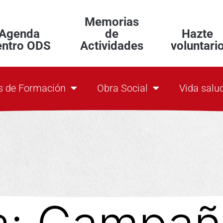
Memorias
Agenda
de
Hazte
entro ODS
Actividades
voluntari
s de Formación
Obra Social
Vida salu