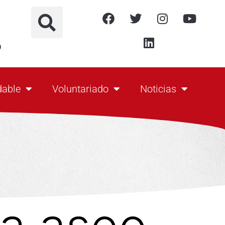
o
dable
Voluntariado
Noticias