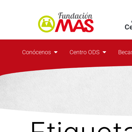
C
Conócenos
Centro ODS
Beca