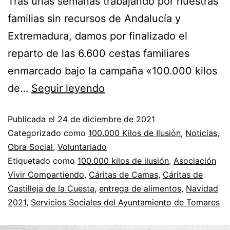
Tras unas semanas trabajando por nuestras
familias sin recursos de Andalucía y
Extremadura, damos por finalizado el
reparto de las 6.600 cestas familiares
enmarcado bajo la campaña «100.000 kilos
de…
Seguir leyendo
Publicada el
24 de diciembre de 2021
Categorizado como
100.000 Kilos de Ilusión
,
Noticias
,
Obra Social
,
Voluntariado
Etiquetado como
100.000 kilos de ilusión
,
Asociación
Vivir Compartiendo
,
Cáritas de Camas
,
Cáritas de
Castilleja de la Cuesta
,
entrega de alimentos
,
Navidad
2021
,
Servicios Sociales del Ayuntamiento de Tomares