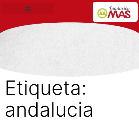
Becas de Formación
Etiqueta:
andalucia