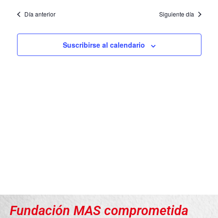
de
de
la
Día anterior
Siguiente día
vis
vis
fecha.
de
Suscribirse al calendario
Eve
Fundación MAS comprometida