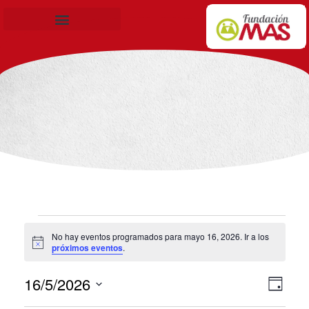
Becas de Formación
No hay eventos programados para mayo 16, 2026. Ir a los
Aviso
próximos eventos
.
16/5/2026
Nav
Nav
Día
Selecciona