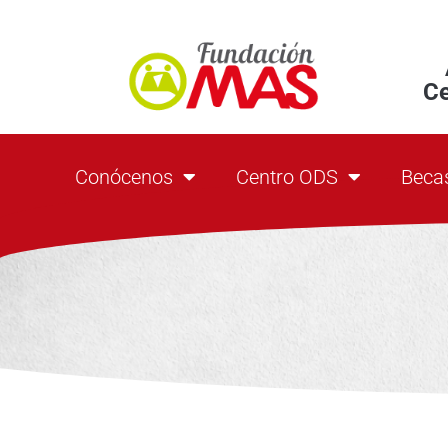
C
Conócenos
Centro ODS
Beca