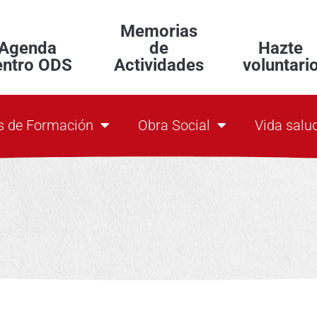
Memorias
Agenda
de
Hazte
entro ODS
Actividades
voluntari
s de Formación
Obra Social
Vida salu