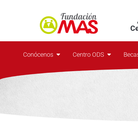
C
Conócenos
Centro ODS
Beca