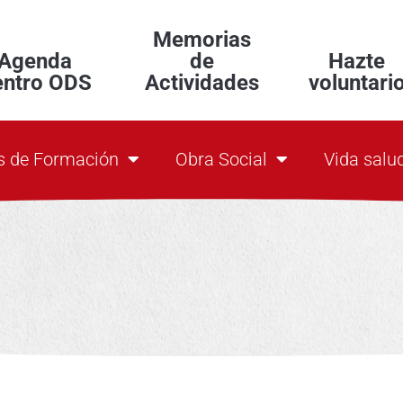
Memorias
Agenda
de
Hazte
entro ODS
Actividades
voluntari
s de Formación
Obra Social
Vida salu