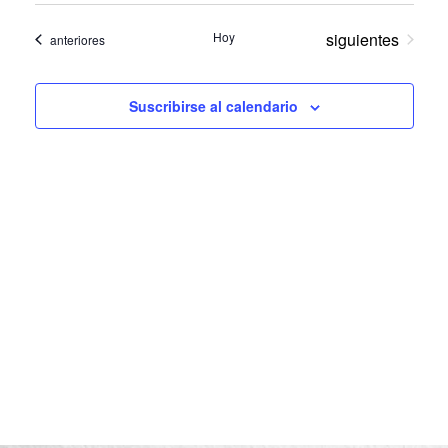
Seleccionar
de
de
fecha.
Eventos
Hoy
siguientes
Eventos
anteriores
vis
vis
de
Suscribirse al calendario
Eve