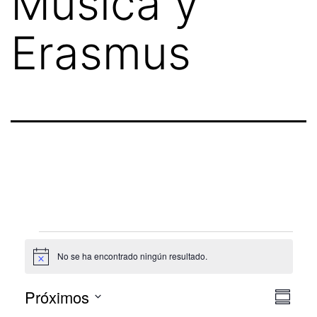
Música y
Erasmus
No se ha encontrado ningún resultado.
Aviso
Próximos
Nav
Nav
Resu