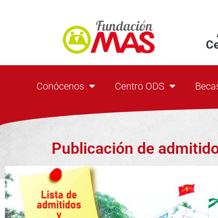
C
Conócenos
Centro ODS
Beca
Publicación de admitid