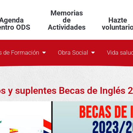
Memorias
Agenda
de
Hazte
entro ODS
Actividades
voluntari
s de Formación
Obra Social
Vida salu
os y suplentes Becas de Inglés