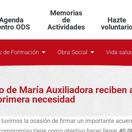
Memorias
Agenda
de
Hazte
entro ODS
Actividades
voluntari
s de Formación
Obra Social
Vida salu
o de María Auxiliadora reciben 
primera necesidad
 tuvimos la ocasión de firmar un importante acue
 compromiso tiene como objetivo hacer llegar
40.00