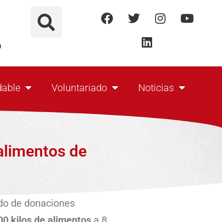
o
dable
Voluntariado
Noticias
alimentos de
rdo de donaciones
0 kilos de alimentos
a 8