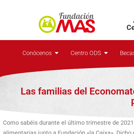
C
Conócenos
Centro ODS
Beca
Las familias del Economat
Como sabéis durante el último trimestre de 2021
alimentarias junto a Fundación «la Caixa». Dicho