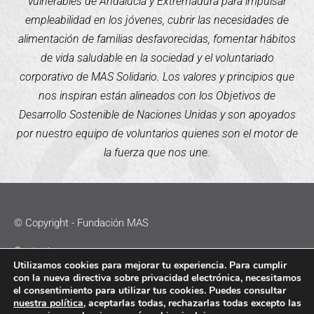
vulnerables de Andalucía y Extremadura para impulsar
empleabilidad en los jóvenes, cubrir las necesidades de
alimentación de familias desfavorecidas, fomentar hábitos
de vida saludable en la sociedad y el voluntariado
corporativo de MAS Solidario. Los valores y principios que
nos inspiran están alineados con los Objetivos de
Desarrollo Sostenible de Naciones Unidas y son apoyados
por nuestro equipo de voluntarios quienes son el motor de
la fuerza que nos une.
© Copyright - Fundación MAS
Contacto
Utilizamos cookies para mejorar tu experiencia. Para cumplir
con la nueva directiva sobre privacidad electrónica, necesitamos
Política de Cookies
el consentimiento para utilizar tus cookies. Puedes consultar
nuestra política
, aceptarlas todas, rechazarlas todas excepto las
Política de Privacidad