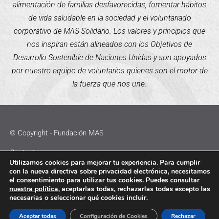
alimentación de familias desfavorecidas, fomentar hábitos
de vida saludable en la sociedad y el voluntariado
corporativo de MAS Solidario. Los valores y principios que
nos inspiran están alineados con los Objetivos de
Desarrollo Sostenible de Naciones Unidas y son apoyados
por nuestro equipo de voluntarios quienes son el motor de
la fuerza que nos une.
© Copyright - Fundación MAS
Contacto
Utilizamos cookies para mejorar tu experiencia. Para cumplir
con la nueva directiva sobre privacidad electrónica, necesitamos
Política de Cookies
el consentimiento para utilizar tus cookies. Puedes consultar
nuestra política
, aceptarlas todas, rechazarlas todas excepto las
Política de Privacidad
necesarias o seleccionar qué cookies incluir.
Aviso Legal
Aceptar todas
Configuración de Cookies
Rechazar