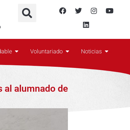
o
dable
Voluntariado
Noticias
s al alumnado de