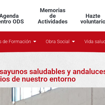
Memorias
Agenda
de
Hazte
entro ODS
Actividades
voluntari
s de Formación
Obra Social
Vida salu
sayunos saludables y andaluce
ios de nuestro entorno