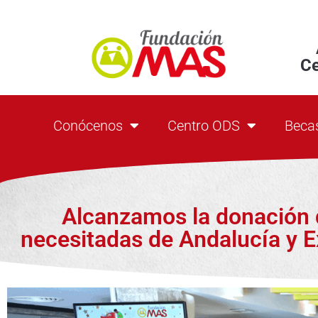
C
Conócenos
Centro ODS
Beca
Alcanzamos la donación d
necesitadas de Andalucía y 