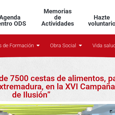
Memorias
Agenda
de
Hazte
entro ODS
Actividades
voluntari
s de Formación
Obra Social
Vida salu
e 7500 cestas de alimentos, pa
Extremadura, en la XVI Campaña
de Ilusión”