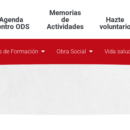
Memorias
Agenda
de
Hazte
entro ODS
Actividades
voluntari
s de Formación
Obra Social
Vida salu