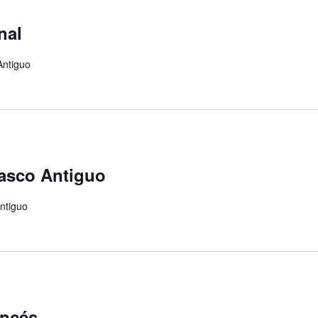
nal
Antiguo
Casco Antiguo
ntiguo
ancés