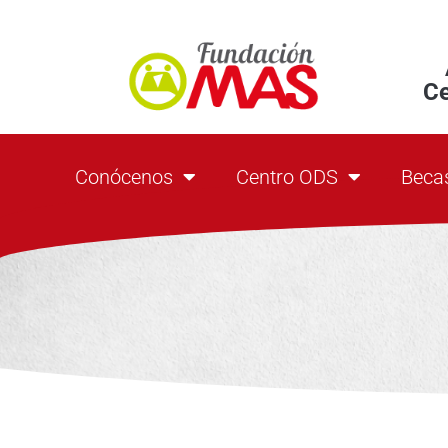
C
Conócenos
Centro ODS
Beca