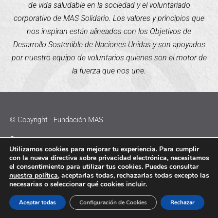
de vida saludable en la sociedad y el voluntariado
corporativo de MAS Solidario. Los valores y principios que
nos inspiran están alineados con los Objetivos de
Desarrollo Sostenible de Naciones Unidas y son apoyados
por nuestro equipo de voluntarios quienes son el motor de
la fuerza que nos une.
© Copyright - Fundación MAS
Contacto
Utilizamos cookies para mejorar tu experiencia. Para cumplir
con la nueva directiva sobre privacidad electrónica, necesitamos
Política de Cookies
el consentimiento para utilizar tus cookies. Puedes consultar
nuestra política
, aceptarlas todas, rechazarlas todas excepto las
Política de Privacidad
necesarias o seleccionar qué cookies incluir.
Aviso Legal
Aceptar todas
Configuración de Cookies
Rechazar