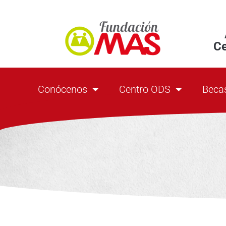
C
Conócenos
Centro ODS
Beca