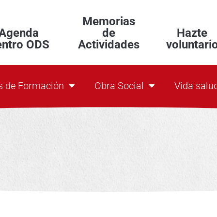
Memorias
Agenda
de
Hazte
entro ODS
Actividades
voluntari
s de Formación
Obra Social
Vida salu