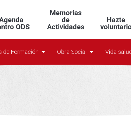
Memorias
Agenda
de
Hazte
entro ODS
Actividades
voluntari
s de Formación
Obra Social
Vida salu