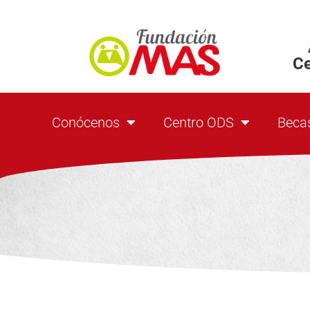
C
Conócenos
Centro ODS
Beca