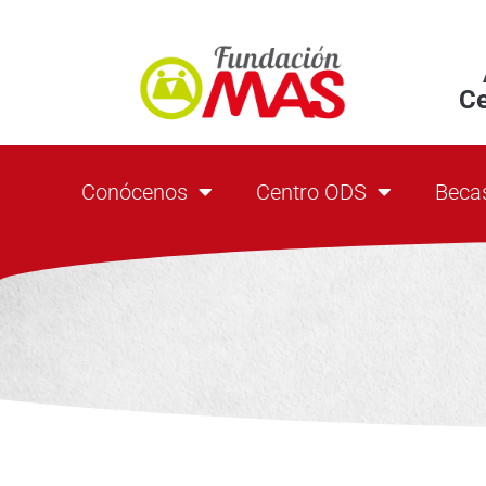
C
Conócenos
Centro ODS
Beca