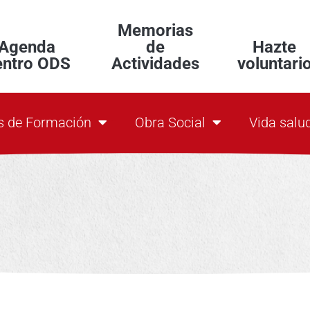
Memorias
Agenda
de
Hazte
entro ODS
Actividades
voluntari
s de Formación
Obra Social
Vida salu