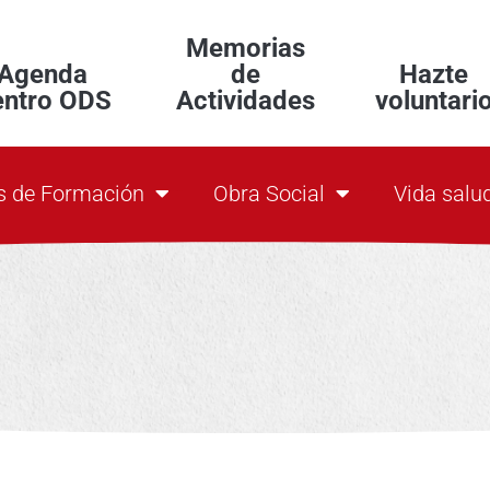
Memorias
Agenda
de
Hazte
entro ODS
Actividades
voluntari
s de Formación
Obra Social
Vida salu