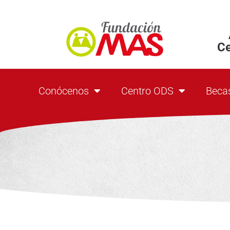
C
Conócenos
Centro ODS
Beca