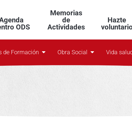
Memorias
Agenda
de
Hazte
entro ODS
Actividades
voluntari
s de Formación
Obra Social
Vida salu