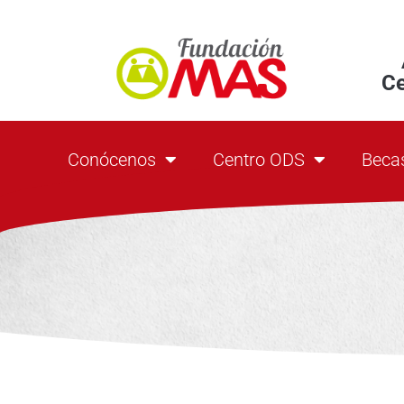
C
Conócenos
Centro ODS
Beca