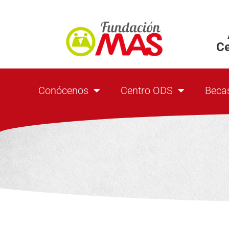
C
Conócenos
Centro ODS
Beca