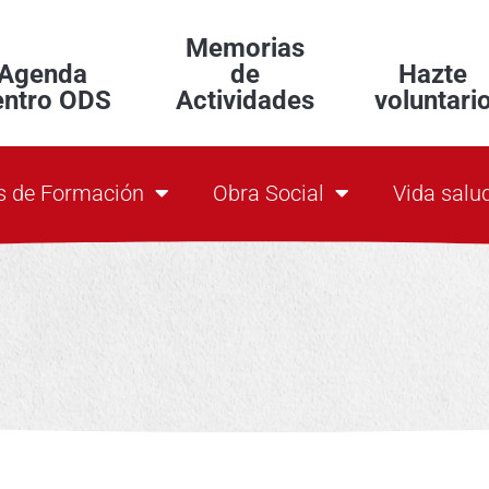
Memorias
Agenda
de
Hazte
entro ODS
Actividades
voluntari
s de Formación
Obra Social
Vida salu