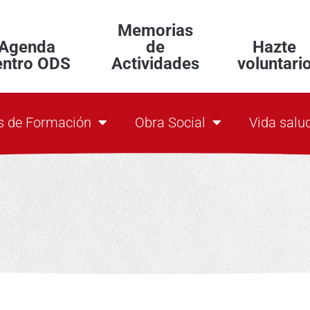
Memorias
Agenda
de
Hazte
entro ODS
Actividades
voluntari
s de Formación
Obra Social
Vida salu