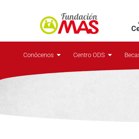
C
Conócenos
Centro ODS
Beca