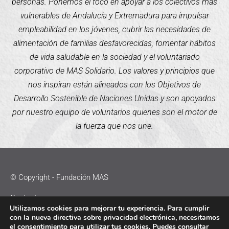
personas. Ponemos el foco en apoyar a los colectivos más
vulnerables de Andalucía y Extremadura para impulsar
empleabilidad en los jóvenes, cubrir las necesidades de
alimentación de familias desfavorecidas, fomentar hábitos
de vida saludable en la sociedad y el voluntariado
corporativo de MAS Solidario. Los valores y principios que
nos inspiran están alineados con los Objetivos de
Desarrollo Sostenible de Naciones Unidas y son apoyados
por nuestro equipo de voluntarios quienes son el motor de
la fuerza que nos une.
© Copyright - Fundación MAS
Contacto
Utilizamos cookies para mejorar tu experiencia. Para cumplir
con la nueva directiva sobre privacidad electrónica, necesitamos
Política de Cookies
el consentimiento para utilizar tus cookies. Puedes consultar