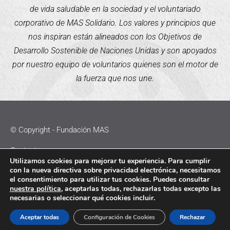
de vida saludable en la sociedad y el voluntariado
corporativo de MAS Solidario. Los valores y principios que
nos inspiran están alineados con los Objetivos de
Desarrollo Sostenible de Naciones Unidas y son apoyados
por nuestro equipo de voluntarios quienes son el motor de
la fuerza que nos une.
© Copyright - Fundación MAS
Contacto
Utilizamos cookies para mejorar tu experiencia. Para cumplir
con la nueva directiva sobre privacidad electrónica, necesitamos
Política de Cookies
el consentimiento para utilizar tus cookies. Puedes consultar
nuestra política
, aceptarlas todas, rechazarlas todas excepto las
Política de Privacidad
necesarias o seleccionar qué cookies incluir.
Aviso Legal
Aceptar todas
Configuración de Cookies
Rechazar